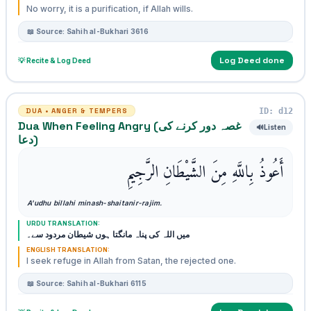
No worry, it is a purification, if Allah wills.
📖 Source: Sahih al-Bukhari 3616
Log Deed done
💡 Recite & Log Deed
ID: d12
DUA • ANGER & TEMPERS
Dua When Feeling Angry (غصہ دور کرنے کی
🔊
Listen
دعا)
أَعُوذُ بِاللَّهِ مِنَ الشَّيْطَانِ الرَّجِيمِ
A'udhu billahi minash-shaitanir-rajim.
URDU TRANSLATION:
میں اللہ کی پناہ مانگتا ہوں شیطان مردود سے۔
ENGLISH TRANSLATION:
I seek refuge in Allah from Satan, the rejected one.
📖 Source: Sahih al-Bukhari 6115