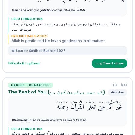
Innallaha Rafiqun yuhibbur-rifqa fil-amri kullih.
URDU TRANSLATION:
بے شک اللہ تعالی نرم مزاج ہے اور ہر معاملے میں نرمی کو پسند
فرماتا ہے۔
ENGLISH TRANSLATION:
Allah is gentle and He loves gentleness in all matters.
📖 Source: Sahih al-Bukhari 6927
Log Deed done
💡 Recite & Log Deed
ID: h31
HADEES • CHARACTER
The Best of You (تم میں بہترین کون ہے)
🔊
Listen
خَيْرُكُمْ مَنْ تَعَلَّمَ الْقُرْآنَ وَعَلَّمَهُ
Khairukum man ta'allamal-Qur'ana wa 'allamah.
URDU TRANSLATION:
تم میں سے سب سے بہتر وہ شخص ہے جس نے قرآن سیکھا اور دوسروں کو