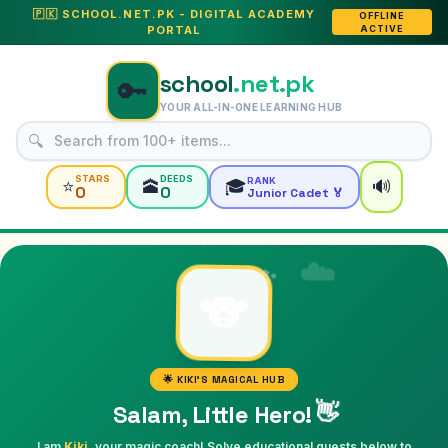
🇵🇰 SCHOOL.NET.PK - DIGITAL ACADEMY
OFFLINE
PORTAL
ACTIVE
school
.net.pk
🔑
YOUR ALL-IN-ONE LEARNING HUB
🔍
STARS
DEEDS
RANK
⭐
🕋
🎓
🔊
0
0
Junior Cadet 🏅
☁️
✨
🐨
🌟 KIKI'S MAGICAL HUB
👋
Salam, Little Hero!
I am
Kiki
, your magic coach! Solve educational quests below to