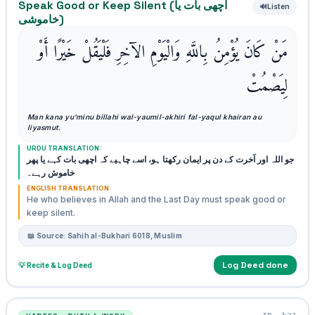
Speak Good or Keep Silent (اچھی بات یا
🔊
Listen
خاموشی)
مَنْ كَانَ يُؤْمِنُ بِاللَّهِ وَالْيَوْمِ الآخِرِ فَلْيَقُلْ خَيْرًا أَوْ
لِيَصْمُتْ
Man kana yu'minu billahi wal-yaumil-akhiri fal-yaqul khairan au
liyasmut.
URDU TRANSLATION:
جو اللہ اور آخرت کے دن پر ایمان رکھتا ہو، اسے چاہیے کہ اچھی بات کہے یا پھر
خاموش رہے۔
ENGLISH TRANSLATION:
He who believes in Allah and the Last Day must speak good or
keep silent.
📖 Source: Sahih al-Bukhari 6018, Muslim
Log Deed done
💡 Recite & Log Deed