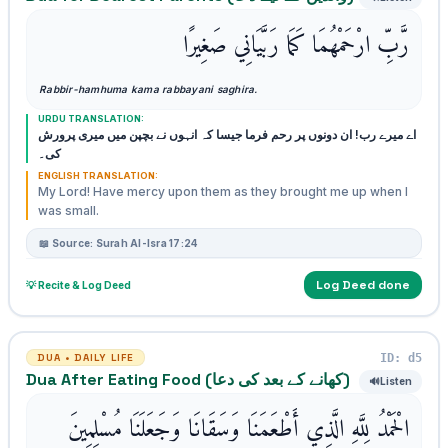
رَّبِّ ارْحَمْهُمَا كَمَا رَبَّيَانِي صَغِيرًا
Rabbir-hamhuma kama rabbayani saghira.
URDU TRANSLATION:
اے میرے رب! ان دونوں پر رحم فرما جیسا کہ انہوں نے بچپن میں میری پرورش
کی۔
ENGLISH TRANSLATION:
My Lord! Have mercy upon them as they brought me up when I
was small.
📖 Source: Surah Al-Isra 17:24
Log Deed done
💡 Recite & Log Deed
ID: d5
DUA • DAILY LIFE
Dua After Eating Food (کھانے کے بعد کی دعا)
🔊
Listen
الْحَمْدُ لِلَّهِ الَّذِي أَطْعَمَنَا وَسَقَانَا وَجَعَلَنَا مُسْلِمِينَ