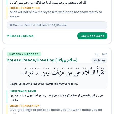
اللہ اس شخص پر رحم نہیں کرتا جو لوگوں پر رحم نہیں کرتا۔
ENGLISH TRANSLATION:
Allah will not show mercy to him who does not show mercy to
others.
📖 Source: Sahih al-Bukhari 7376, Muslim
Log Deed done
💡 Recite & Log Deed
ID: h24
HADEES • MANNERS
Spread Peace/Greeting (سلام پھیلانا)
🔊
Listen
تَقْرَأُ السَّلاَمَ عَلَى مَنْ عَرَفْتَ وَمَنْ لَمْ تَعْرِفْ
Taqra'us-salama 'ala man 'arafta wa man lam ta'rif.
URDU TRANSLATION:
تم ہر اس شخص کو سلام کرو جسے تم جانتے ہو اور اسے بھی جسے تم نہیں
جانتے۔
ENGLISH TRANSLATION:
Give greetings of peace to those you know and those you do