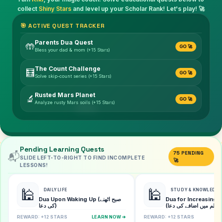
collect
Shiny Stars
and level up your Scholar Rank! Let's play! 🚀
🎯 ACTIVE QUEST TRACKER
Parents Dua Quest
🤲
GO 🚀
Bless your dad & mom (+15 Stars)
The Count Challenge
🧮
GO 🚀
Solve skip-count series (+15 Stars)
Rusted Mars Planet
☁️
🔬
GO 🚀
Analyze rusty Mars soils (+15 Stars)
Pending Learning Quests
75 PENDING
📬
SLIDE LEFT-TO-RIGHT TO FIND INCOMPLETE
🚀
LESSONS!
🕌
🕌
DAILY LIFE
STUDY & KNOWLEDGE
Dua Upon Waking Up (صبح اٹھنے
Dua for Increasing
(علم میں اضافے کی دعا)
کی دعا)
REWARD: +12 STARS
LEARN NOW ➔
REWARD: +12 STARS
L