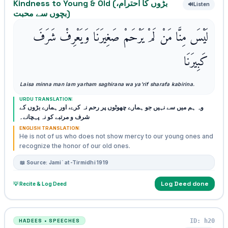
Kindness to Young & Old (بڑوں کا احترام،
🔊
Listen
بچوں سے محبت)
لَيْسَ مِنَّا مَنْ لَمْ يَرْحَمْ صَغِيرَنَا وَيَعْرِفْ شَرَفَ
كَبِيرَنَا
Laisa minna man lam yarham saghirana wa ya'rif sharafa kabirina.
URDU TRANSLATION:
وہ ہم میں سے نہیں جو ہمارے چھوٹوں پر رحم نہ کرے، اور ہمارے بڑوں کے
شرف و مرتبے کو نہ پہچانے۔
ENGLISH TRANSLATION:
He is not of us who does not show mercy to our young ones and
recognize the honor of our old ones.
📖 Source: Jami` at-Tirmidhi 1919
Log Deed done
💡 Recite & Log Deed
ID: h20
HADEES • SPEECHES