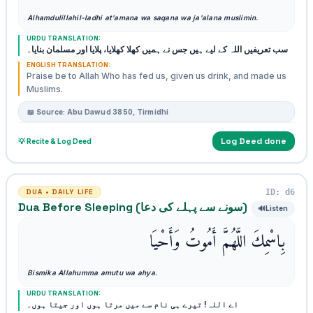
Alhamdulillahil-ladhi at'amana wa saqana wa ja'alana muslimin.
URDU TRANSLATION:
سب تعریفیں اللہ کے لیے ہیں جس نے ہمیں کھلا کھلایا، پلایا اور مسلمان بنایا۔
ENGLISH TRANSLATION:
Praise be to Allah Who has fed us, given us drink, and made us
Muslims.
📖 Source: Abu Dawud 3850, Tirmidhi
Log Deed done
💡 Recite & Log Deed
ID: d6
DUA • DAILY LIFE
Dua Before Sleeping (سونے سے پہلے کی دعا)
🔊
Listen
بِاسْمِكَ اللَّهُمَّ أَمُوتُ وَأَحْيَا
Bismika Allahumma amutu wa ahya.
URDU TRANSLATION:
اے اللہ! تیرے ہی نام سے میں مرتا ہوں اور جیتا ہوں۔