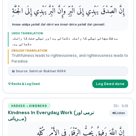
إِنَّ الصِّدْقَ يَهْدِي إِلَى الْبِرِّ وَإِنَّ الْبِرَّ يَهْدِي إِلَى الْجَنَّةِ
Innas-sidqa yahdi ilal-birri wa innal-birra yahdi ilal-jannati.
URDU TRANSLATION:
بے شک سچائی نیکی کا راستہ دکھاتی ہے اور نیکی جنت کا راستہ
دکھاتی ہے۔
ENGLISH TRANSLATION:
Truthfulness leads to righteousness, and righteousness leads to
Paradise.
📖 Source: Sahih al-Bukhari 6094
Log Deed done
💡 Recite & Log Deed
ID: h30
HADEES • KINDNESS
Kindness In Everyday Work (نرمی اور
🔊
Listen
مہربانی)
إِنَّ اللَّهَ رَفِيقٌ يُحِبُّ الرِّفْقَ فِي الأَمْرِ كُلِّهِ