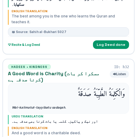
سکھایا۔
ENGLISH TRANSLATION:
The best among you is the one who learns the Quran and
teaches it.
📖 Source: Sahih al-Bukhari 5027
Log Deed done
💡 Recite & Log Deed
ID: h32
HADEES • KINDNESS
A Good Word is Charity (مسکرا کر بات
🔊
Listen
کرنا صدقہ ہے)
وَالْكَلِمَةُ الطَّيِّبَةُ صَدَقَةٌ
Wal-kalimatut-tayyibatu sadaqah.
URDU TRANSLATION:
اور نیک و پاکیزہ کلمہ یا بات کرنا بھی صدقہ ہے۔
ENGLISH TRANSLATION:
And a good word is a charitable deed.