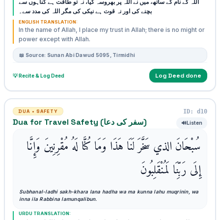
اللہ کے نام کے ساتھ، میں نے اللہ پر بھروسہ کیا، نہ تو طاقت ہے گناہوں سے
بچنے کی اور نہ قوت ہے نیکی کی مگر اللہ کی مدد سے۔
ENGLISH TRANSLATION:
In the name of Allah, I place my trust in Allah; there is no might or
power except with Allah.
📖 Source: Sunan Abi Dawud 5095, Tirmidhi
Log Deed done
💡 Recite & Log Deed
ID: d10
DUA • SAFETY
Dua for Travel Safety (سفر کی دعا)
🔊
Listen
سُبْحَانَ الذي سَخَّرَ لَنَا هَذَا وَمَا كُنَّا لَهُ مُقْرِنِينَ وَإِنَّا
إِلَى رَبِّنَا لَمُنْقَلِبُونَ
Subhanal-ladhi sakh-khara lana hadha wa ma kunna lahu muqrinin, wa
inna ila Rabbina lamunqalibun.
URDU TRANSLATION: