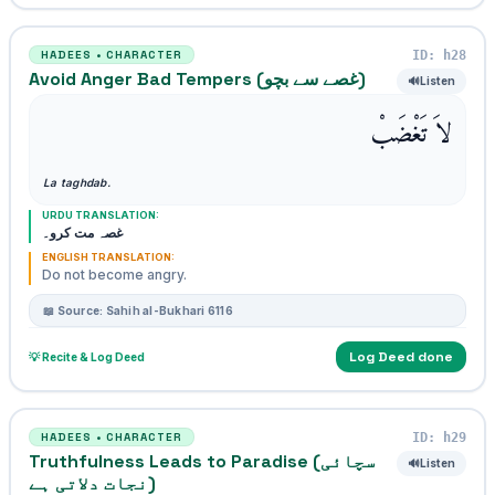
ID: h28
HADEES • CHARACTER
Avoid Anger Bad Tempers (غصے سے بچو)
🔊
Listen
لاَ تَغْضَبْ
La taghdab.
URDU TRANSLATION:
غصہ مت کرو۔
ENGLISH TRANSLATION:
Do not become angry.
📖 Source: Sahih al-Bukhari 6116
Log Deed done
💡 Recite & Log Deed
ID: h29
HADEES • CHARACTER
Truthfulness Leads to Paradise (سچائی
🔊
Listen
نجات دلاتی ہے)