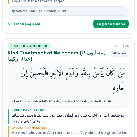
anger is in the father's anger.
📖 Source: Jami` at-Tirmidhi 1899
Log Deed done
💡 Recite & Log Deed
ID: h26
HADEES • KINDNESS
Kind Treatment of Neighbors (ہمسایوں کا
🔊
Listen
خیا ل رکھنا)
مَنْ كَانَ يُؤْمِنُ بِاللَّهِ وَالْيَوْمِ الآخِرِ فَلْيُحْسِنْ إِلَى
جَارِهِ
Man kana yu'minu billahi wal-yaumil-akhiri fal-yuhsin ila jarih.
URDU TRANSLATION:
جو شخص اللہ اور آخرت کے دن پر ایمان رکھتا ہو، اسے اپنے پڑوسی کے ساتھ
بھلائی کرنی چاہیے۔
ENGLISH TRANSLATION:
He who believes in Allah and the Last Day should do good to his