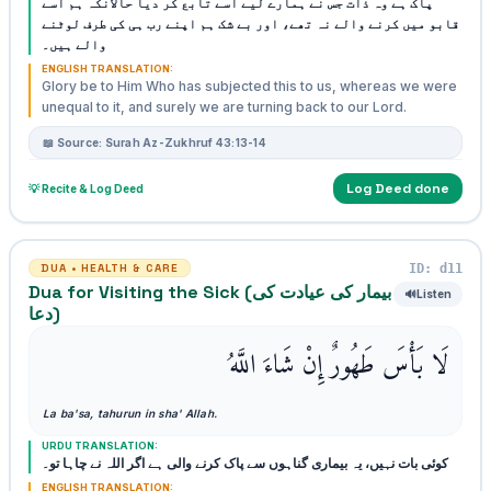
پاک ہے وہ ذات جس نے ہمارے لیے اسے تابع کر دیا حالانکہ ہم اسے
قابو میں کرنے والے نہ تھے، اور بے شک ہم اپنے رب ہی کی طرف لوٹنے
والے ہیں۔
ENGLISH TRANSLATION:
Glory be to Him Who has subjected this to us, whereas we were
unequal to it, and surely we are turning back to our Lord.
📖 Source: Surah Az-Zukhruf 43:13-14
Log Deed done
💡 Recite & Log Deed
ID: d11
DUA • HEALTH & CARE
Dua for Visiting the Sick (بیمار کی عیادت کی
🔊
Listen
دعا)
لَا بَأْسَ طَهُورٌ إِنْ شَاءَ اللَّهُ
La ba'sa, tahurun in sha' Allah.
URDU TRANSLATION:
کوئی بات نہیں، یہ بیماری گناہوں سے پاک کرنے والی ہے اگر اللہ نے چاہا تو۔
ENGLISH TRANSLATION: