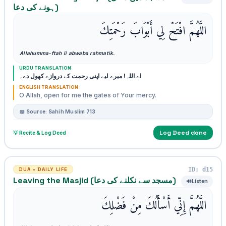
ہونے کی دعا)
اللَّهُمَّ افْتَحْ لِي أَبْوَابَ رَحْمَتِكَ
Allahumma-ftah li abwaba rahmatik.
URDU TRANSLATION:
اے اللہ! میرے لیے اپنی رحمت کے دروازے کھول دے۔
ENGLISH TRANSLATION:
O Allah, open for me the gates of Your mercy.
📖 Source: Sahih Muslim 713
Log Deed done
💡 Recite & Log Deed
ID: d15
DUA • DAILY LIFE
Leaving the Masjid (مسجد سے نکلنے کی دعا)
🔊
Listen
اللَّهُمَّ إِنِّي أَسْأَلُكَ مِنْ فَضْلِكَ