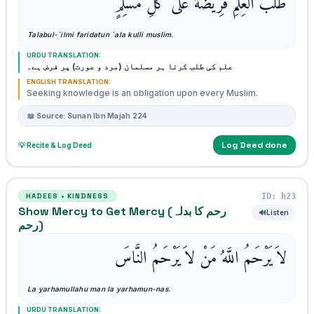
طَلَبُ الْعِلْمِ فَرِيضَةٌ عَلَى كُلِّ مُسْلِمٍ
Talabul-`ilmi faridatun `ala kulli muslim.
URDU TRANSLATION:
علم کی طلب کرنا ہر مسلمان (مرد و عورت) پر فرض ہے۔
ENGLISH TRANSLATION:
Seeking knowledge is an obligation upon every Muslim.
📖 Source: Sunan Ibn Majah 224
Log Deed done
💡 Recite & Log Deed
ID: h23
HADEES • KINDNESS
Show Mercy to Get Mercy (رحم کا بدلہ
🔊
Listen
رحم)
لاَ يَرْحَمُ اللَّهُ مَنْ لاَ يَرْحَمُ النَّاسَ
La yarhamullahu man la yarhamun-nas.
URDU TRANSLATION: