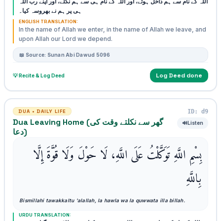
اللہ کے نام سے ہم داخل ہوئے، اور اللہ کے نام ہی سے ہم نکلے، اور اپنے رب اللہ
ہی پر ہم نے بھروسہ کیا۔
ENGLISH TRANSLATION:
In the name of Allah we enter, in the name of Allah we leave, and
upon Allah our Lord we depend.
📖 Source: Sunan Abi Dawud 5096
Log Deed done
💡 Recite & Log Deed
ID: d9
DUA • DAILY LIFE
Dua Leaving Home (گھر سے نکلتے وقت کی
🔊
Listen
دعا)
بِسْمِ اللَّهِ تَوَكَّلْتُ عَلَى اللَّهِ، لَا حَوْلَ وَلَا قُوَّةَ إِلَّا
بِاللَّهِ
Bismillahi tawakkaltu 'alallah, la hawla wa la quwwata illa billah.
URDU TRANSLATION: