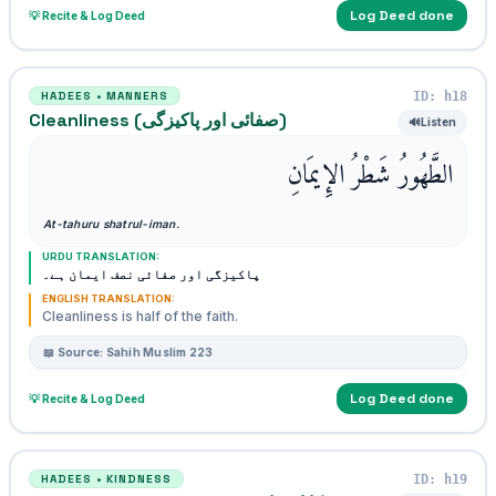
Log Deed done
💡 Recite & Log Deed
ID: h18
HADEES • MANNERS
Cleanliness (صفائی اور پاکیزگی)
🔊
Listen
الطَّهُورُ شَطْرُ الإِيمَانِ
At-tahuru shatrul-iman.
URDU TRANSLATION:
پاکیزگی اور صفائی نصف ایمان ہے۔
ENGLISH TRANSLATION:
Cleanliness is half of the faith.
📖 Source: Sahih Muslim 223
Log Deed done
💡 Recite & Log Deed
ID: h19
HADEES • KINDNESS