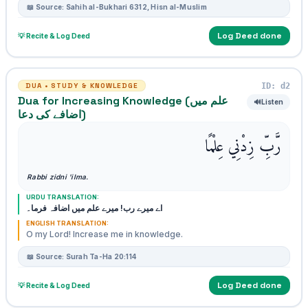
📖 Source: Sahih al-Bukhari 6312, Hisn al-Muslim
Log Deed done
💡 Recite & Log Deed
ID: d2
DUA • STUDY & KNOWLEDGE
Dua for Increasing Knowledge (علم میں
🔊
Listen
اضافے کی دعا)
رَّبِّ زِدْنِي عِلْمًا
Rabbi zidni 'ilma.
URDU TRANSLATION:
اے میرے رب! میرے علم میں اضافہ فرما۔
ENGLISH TRANSLATION:
O my Lord! Increase me in knowledge.
📖 Source: Surah Ta-Ha 20:114
Log Deed done
💡 Recite & Log Deed