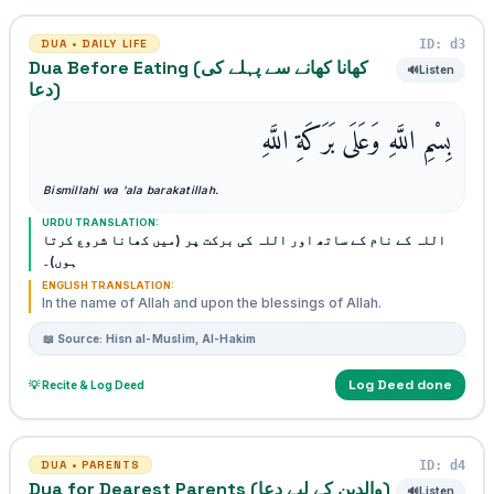
ID: d3
DUA • DAILY LIFE
Dua Before Eating (کھانا کھانے سے پہلے کی
🔊
Listen
دعا)
بِسْمِ اللَّهِ وَعَلَى بَرَكَةِ اللَّهِ
Bismillahi wa 'ala barakatillah.
URDU TRANSLATION:
اللہ کے نام کے ساتھ اور اللہ کی برکت پر (میں کھانا شروع کرتا
ہوں)۔
ENGLISH TRANSLATION:
In the name of Allah and upon the blessings of Allah.
📖 Source: Hisn al-Muslim, Al-Hakim
Log Deed done
💡 Recite & Log Deed
ID: d4
DUA • PARENTS
Dua for Dearest Parents (والدین کے لیے دعا)
🔊
Listen