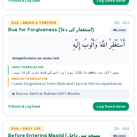
Log Deed done
💡 Recite & Log Deed
ID: d13
DUA • ANGER & TEMPERS
Dua for Forgiveness (استغفار کی دعا)
🔊
Listen
أَسْتَغْفِرُ اللَّهَ وَأَتُوبُ إِلَيْهِ
Astaghfirullaha wa atubu ilaih.
URDU TRANSLATION:
میں اللہ سے بخشش مانگتا ہوں اور اسی کی طرف توبہ کرتا ہوں۔
ENGLISH TRANSLATION:
I seek forgiveness from Allah and I turn to Him in repentance.
📖 Source: Sahih al-Bukhari 6307, Muslim
Log Deed done
💡 Recite & Log Deed
ID: d14
DUA • DAILY LIFE
Before Entering Masjid (مسجد میں داخل
🔊
Listen