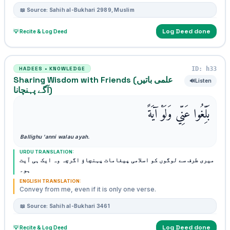
📖 Source: Sahih al-Bukhari 2989, Muslim
Log Deed done
💡 Recite & Log Deed
ID: h33
HADEES • KNOWLEDGE
Sharing Wisdom with Friends (علمی باتیں
🔊
Listen
آگے پہنچانا)
بَلِّغُوا عَنِّي وَلَوْ آيَةً
Ballighu 'anni walau ayah.
URDU TRANSLATION:
میری طرف سے لوگوں کو اسلامی پیغامات پہنچاؤ اگرچہ وہ ایک ہی آیت
ہو۔
ENGLISH TRANSLATION:
Convey from me, even if it is only one verse.
📖 Source: Sahih al-Bukhari 3461
Log Deed done
💡 Recite & Log Deed