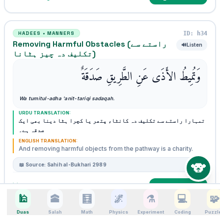
ID: h34
HADEES • MANNERS
Removing Harmful Obstacles (راستے سے
🔊
Listen
تکلیف دہ چیز ہٹانا)
وَتُمِيطُ الأَذَى عَنِ الطَّرِيقِ صَدَقَةٌ
Wa tumitul-adha 'anit-tariqi sadaqah.
URDU TRANSLATION:
تمہارا راستے سے تکلیف دہ کانٹا، پتھر یا کچرا ہٹا دینا بھی ایک
صدقہ ہے۔
ENGLISH TRANSLATION:
And removing harmful objects from the pathway is a charity.
🐨
📖 Source: Sahih al-Bukhari 2989
Log Deed done
💡 Recite & Log Deed
🕌
🕋
🧮
🌌
⚗️
💻
🧩
Duas
Salah
Math
Physics
Experiment
Coding
Puzzl