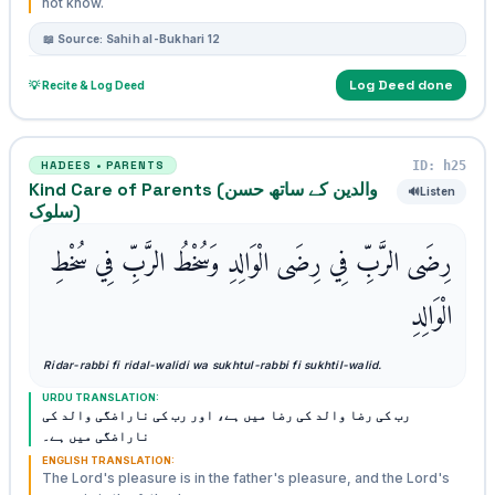
not know.
📖 Source: Sahih al-Bukhari 12
Log Deed done
💡 Recite & Log Deed
ID: h25
HADEES • PARENTS
Kind Care of Parents (والدین کے ساتھ حسن
🔊
Listen
سلوک)
رِضَى الرَّبِّ فِي رِضَى الْوَالِدِ وَسُخْطُ الرَّبِّ فِي سُخْطِ
الْوَالِدِ
Ridar-rabbi fi ridal-walidi wa sukhtul-rabbi fi sukhtil-walid.
URDU TRANSLATION:
رب کی رضا والد کی رضا میں ہے، اور رب کی ناراضگی والد کی
ناراضگی میں ہے۔
ENGLISH TRANSLATION:
The Lord's pleasure is in the father's pleasure, and the Lord's