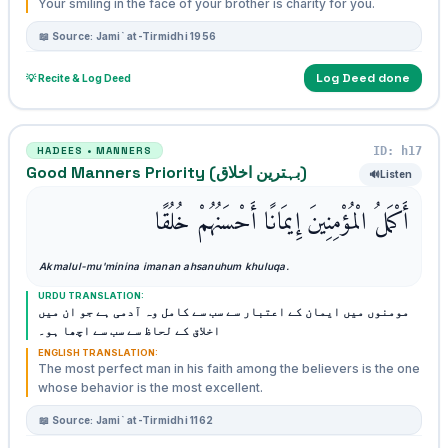
Your smiling in the face of your brother is charity for you.
📖 Source: Jami` at-Tirmidhi 1956
Log Deed done
💡 Recite & Log Deed
ID: h17
HADEES • MANNERS
Good Manners Priority (بہترین اخلاق)
🔊
Listen
أَكْمَلُ الْمُؤْمِنِينَ إِيمَانًا أَحْسَنُهُمْ خُلُقًا
Akmalul-mu'minina imanan ahsanuhum khuluqa.
URDU TRANSLATION:
مومنوں میں ایمان کے اعتبار سے سب سے کامل وہ آدمی ہے جو ان میں
اخلاق کے لحاظ سے سب سے اچھا ہو۔
ENGLISH TRANSLATION:
The most perfect man in his faith among the believers is the one
whose behavior is the most excellent.
📖 Source: Jami` at-Tirmidhi 1162