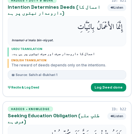
ID: h21
HADEES • DUTY & WORK
Intention Determines Deeds (اعمال کا
🔊
Listen
دارومدار نیتوں پر ہے)
إِنَّمَا الأَعْمَالُ بِالنِّيَّاتِ
Innamal-a'malu bin-niyyat.
URDU TRANSLATION:
اعمال کا دارومدار صرف اور صرف نیتوں پر ہی ہے۔
ENGLISH TRANSLATION:
The reward of deeds depends only on the intentions.
📖 Source: Sahih al-Bukhari 1
Log Deed done
💡 Recite & Log Deed
ID: h22
HADEES • KNOWLEDGE
Seeking Education Obligation (طلبِ علم
🔊
Listen
فرض ہے)