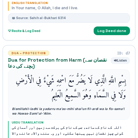
ENGLISH TRANSLATION:
In Your name, O Allah, I die and I live.
📖 Source: Sahih al-Bukhari 6314
Log Deed done
💡 Recite & Log Deed
ID: d7
DUA • PROTECTION
Dua for Protection from Harm (نقصان سے
🔊
Listen
بچنے کی دعا)
بِسْمِ اللَّهِ الَّذِي لَا يَضُرُّ مَعَ اسْمِهِ شَيْءٌ فِي الْأَرْضِ
وَلَا فِي السَّمَاءِ وَهُوَ السَّمِيعُ الْعَلِيمُ
Bismillahil-ladhi la yadurru ma'as-mihi shai'un fil-ardi wa la fis-sama'i
wa Huwas-Sami'ul-'Alim.
URDU TRANSLATION:
اللہ کے نام کے ساتھ، جس کے نام کی برکت سے زمین اور آسمان کی
کوئی چیز نقصان نہیں پہنچا سکتی، اور وہ سننے والا، جاننے والا