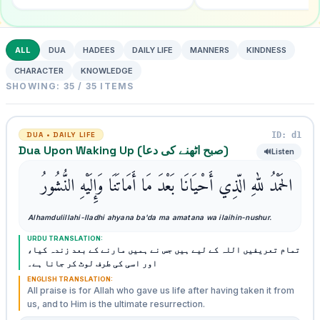
ALL
DUA
HADEES
DAILY LIFE
MANNERS
KINDNESS
CHARACTER
KNOWLEDGE
SHOWING: 35 / 35 ITEMS
ID: d1
DUA • DAILY LIFE
Dua Upon Waking Up (صبح اٹھنے کی دعا)
🔊
Listen
الحَمْدُ للهِ الّذِي أَحْيَانَا بَعْدَ مَا أَمَاتَنَا وَإِلَيْهِ النُّشُورُ
Alhamdulillahi-lladhi ahyana ba'da ma amatana wa ilaihin-nushur.
URDU TRANSLATION:
تمام تعریفیں اللہ کے لیے ہیں جس نے ہمیں مارنے کے بعد زندہ کیا،
اور اسی کی طرف لوٹ کر جانا ہے۔
ENGLISH TRANSLATION:
All praise is for Allah who gave us life after having taken it from
us, and to Him is the ultimate resurrection.