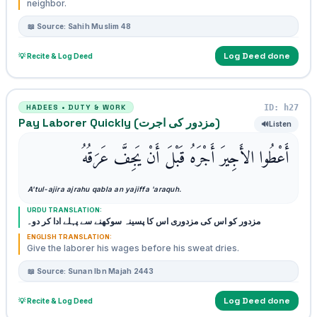
neighbor.
📖 Source: Sahih Muslim 48
Log Deed done
💡 Recite & Log Deed
ID: h27
HADEES • DUTY & WORK
Pay Laborer Quickly (مزدور کی اجرت)
🔊
Listen
أَعْطُوا الأَجِيرَ أَجْرَهُ قَبْلَ أَنْ يَجِفَّ عَرَقُهُ
A'tul-ajira ajrahu qabla an yajiffa 'araquh.
URDU TRANSLATION:
مزدور کو اس کی مزدوری اس کا پسینہ سوکھنے سے پہلے ادا کر دو۔
ENGLISH TRANSLATION:
Give the laborer his wages before his sweat dries.
📖 Source: Sunan Ibn Majah 2443
Log Deed done
💡 Recite & Log Deed