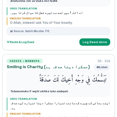
Allahumma inni as'aluka min fadlik.
URDU TRANSLATION:
اے اللہ! میں تجھ سے تیرے فضل کا سوال کرتا ہوں۔
ENGLISH TRANSLATION:
O Allah, indeed I ask You of Your bounty.
📖 Source: Sahih Muslim 713
Log Deed done
💡 Recite & Log Deed
ID: h16
HADEES • MANNERS
Smiling is Charity (مسکرا دینا صدقہ ہے)
🔊
Listen
تَبَسُّمُكَ فِي وَجْهِ أَخِيكَ لَكَ صَدَقَةٌ
Tabassumuka fi wajhi akhika laka sadaqah.
URDU TRANSLATION:
اپنے بھائی کے چہرے کے سامنے تمہارا مسکرا دینا تمہارے لیے صدقہ
ہے۔
ENGLISH TRANSLATION: