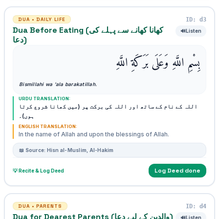
ID: d3
DUA • DAILY LIFE
Dua Before Eating (کھانا کھانے سے پہلے کی
🔊
Listen
دعا)
بِسْمِ اللَّهِ وَعَلَى بَرَكَةِ اللَّهِ
Bismillahi wa 'ala barakatillah.
URDU TRANSLATION:
اللہ کے نام کے ساتھ اور اللہ کی برکت پر (میں کھانا شروع کرتا
ہوں)۔
ENGLISH TRANSLATION:
In the name of Allah and upon the blessings of Allah.
📖 Source: Hisn al-Muslim, Al-Hakim
Log Deed done
💡 Recite & Log Deed
ID: d4
DUA • PARENTS
Dua for Dearest Parents (والدین کے لیے دعا)
🔊
Listen