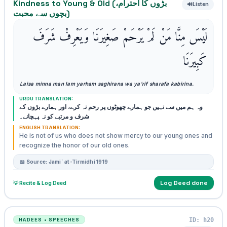
Kindness to Young & Old (بڑوں کا احترام،
🔊
Listen
بچوں سے محبت)
لَيْسَ مِنَّا مَنْ لَمْ يَرْحَمْ صَغِيرَنَا وَيَعْرِفْ شَرَفَ
كَبِيرَنَا
Laisa minna man lam yarham saghirana wa ya'rif sharafa kabirina.
URDU TRANSLATION:
وہ ہم میں سے نہیں جو ہمارے چھوٹوں پر رحم نہ کرے، اور ہمارے بڑوں کے
شرف و مرتبے کو نہ پہچانے۔
ENGLISH TRANSLATION:
He is not of us who does not show mercy to our young ones and
recognize the honor of our old ones.
📖 Source: Jami` at-Tirmidhi 1919
Log Deed done
💡 Recite & Log Deed
ID: h20
HADEES • SPEECHES