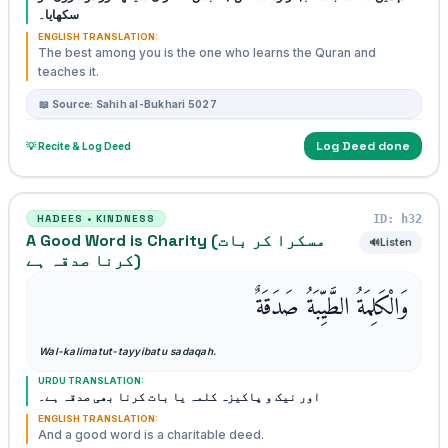
سکھایا۔
ENGLISH TRANSLATION:
The best among you is the one who learns the Quran and
teaches it.
📖 Source: Sahih al-Bukhari 5027
Log Deed done
💡 Recite & Log Deed
ID: h32
HADEES • KINDNESS
A Good Word is Charity (مسکرا کر بات
🔊
Listen
کرنا صدقہ ہے)
وَالْكَلِمَةُ الطَّيِّبَةُ صَدَقَةٌ
Wal-kalimatut-tayyibatu sadaqah.
URDU TRANSLATION:
اور نیک و پاکیزہ کلمہ یا بات کرنا بھی صدقہ ہے۔
ENGLISH TRANSLATION:
And a good word is a charitable deed.