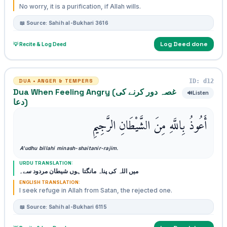
No worry, it is a purification, if Allah wills.
📖 Source: Sahih al-Bukhari 3616
Log Deed done
💡 Recite & Log Deed
ID: d12
DUA • ANGER & TEMPERS
Dua When Feeling Angry (غصہ دور کرنے کی
🔊
Listen
دعا)
أَعُوذُ بِاللَّهِ مِنَ الشَّيْطَانِ الرَّجِيمِ
A'udhu billahi minash-shaitanir-rajim.
URDU TRANSLATION:
میں اللہ کی پناہ مانگتا ہوں شیطان مردود سے۔
ENGLISH TRANSLATION:
I seek refuge in Allah from Satan, the rejected one.
📖 Source: Sahih al-Bukhari 6115