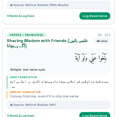
📖 Source: Sahih al-Bukhari 2989, Muslim
Log Deed done
💡 Recite & Log Deed
ID: h33
HADEES • KNOWLEDGE
Sharing Wisdom with Friends (علمی باتیں
🔊
Listen
آگے پہنچانا)
بَلِّغُوا عَنِّي وَلَوْ آيَةً
Ballighu 'anni walau ayah.
URDU TRANSLATION:
میری طرف سے لوگوں کو اسلامی پیغامات پہنچاؤ اگرچہ وہ ایک ہی آیت
ہو۔
ENGLISH TRANSLATION:
Convey from me, even if it is only one verse.
📖 Source: Sahih al-Bukhari 3461
Log Deed done
💡 Recite & Log Deed