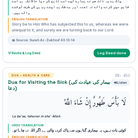
پاک ہے وہ ذات جس نے ہمارے لیے اسے تابع کر دیا حالانکہ ہم اسے
قابو میں کرنے والے نہ تھے، اور بے شک ہم اپنے رب ہی کی طرف لوٹنے
والے ہیں۔
ENGLISH TRANSLATION:
Glory be to Him Who has subjected this to us, whereas we were
unequal to it, and surely we are turning back to our Lord.
📖 Source: Surah Az-Zukhruf 43:13-14
Log Deed done
💡 Recite & Log Deed
ID: d11
DUA • HEALTH & CARE
Dua for Visiting the Sick (بیمار کی عیادت کی
🔊
Listen
دعا)
لَا بَأْسَ طَهُورٌ إِنْ شَاءَ اللَّهُ
La ba'sa, tahurun in sha' Allah.
URDU TRANSLATION:
کوئی بات نہیں، یہ بیماری گناہوں سے پاک کرنے والی ہے اگر اللہ نے چاہا تو۔
ENGLISH TRANSLATION: