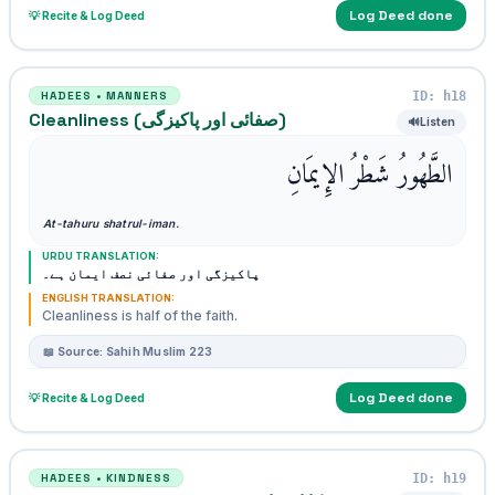
Log Deed done
💡 Recite & Log Deed
ID: h18
HADEES • MANNERS
Cleanliness (صفائی اور پاکیزگی)
🔊
Listen
الطَّهُورُ شَطْرُ الإِيمَانِ
At-tahuru shatrul-iman.
URDU TRANSLATION:
پاکیزگی اور صفائی نصف ایمان ہے۔
ENGLISH TRANSLATION:
Cleanliness is half of the faith.
📖 Source: Sahih Muslim 223
Log Deed done
💡 Recite & Log Deed
ID: h19
HADEES • KINDNESS