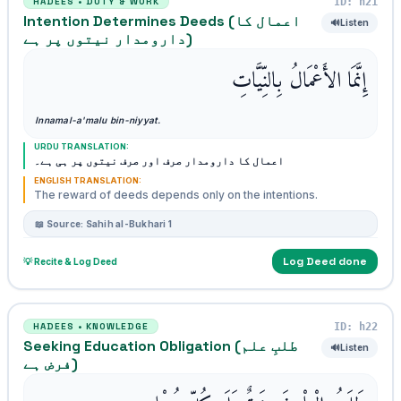
ID: h21
HADEES • DUTY & WORK
Intention Determines Deeds (اعمال کا
🔊
Listen
دارومدار نیتوں پر ہے)
إِنَّمَا الأَعْمَالُ بِالنِّيَّاتِ
Innamal-a'malu bin-niyyat.
URDU TRANSLATION:
اعمال کا دارومدار صرف اور صرف نیتوں پر ہی ہے۔
ENGLISH TRANSLATION:
The reward of deeds depends only on the intentions.
📖 Source: Sahih al-Bukhari 1
Log Deed done
💡 Recite & Log Deed
ID: h22
HADEES • KNOWLEDGE
Seeking Education Obligation (طلبِ علم
🔊
Listen
فرض ہے)