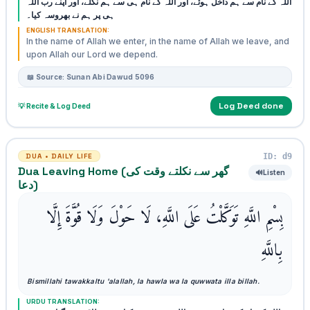
اللہ کے نام سے ہم داخل ہوئے، اور اللہ کے نام ہی سے ہم نکلے، اور اپنے رب اللہ
ہی پر ہم نے بھروسہ کیا۔
ENGLISH TRANSLATION:
In the name of Allah we enter, in the name of Allah we leave, and
upon Allah our Lord we depend.
📖 Source: Sunan Abi Dawud 5096
Log Deed done
💡 Recite & Log Deed
ID: d9
DUA • DAILY LIFE
Dua Leaving Home (گھر سے نکلتے وقت کی
🔊
Listen
دعا)
بِسْمِ اللَّهِ تَوَكَّلْتُ عَلَى اللَّهِ، لَا حَوْلَ وَلَا قُوَّةَ إِلَّا
بِاللَّهِ
Bismillahi tawakkaltu 'alallah, la hawla wa la quwwata illa billah.
URDU TRANSLATION: