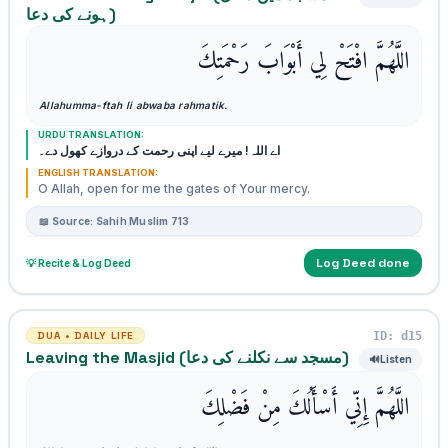
ہونے کی دعا)
اللَّهُمَّ افْتَحْ لِي أَبْوَابَ رَحْمَتِكَ
Allahumma-ftah li abwaba rahmatik.
URDU TRANSLATION:
اے اللہ! میرے لیے اپنی رحمت کے دروازے کھول دے۔
ENGLISH TRANSLATION:
O Allah, open for me the gates of Your mercy.
📖 Source: Sahih Muslim 713
Log Deed done
💡 Recite & Log Deed
ID: d15
DUA • DAILY LIFE
Leaving the Masjid (مسجد سے نکلنے کی دعا)
🔊
Listen
اللَّهُمَّ إِنِّي أَسْأَلُكَ مِنْ فَضْلِكَ