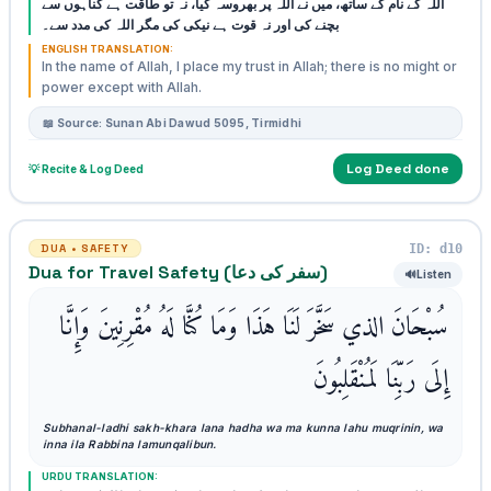
اللہ کے نام کے ساتھ، میں نے اللہ پر بھروسہ کیا، نہ تو طاقت ہے گناہوں سے
بچنے کی اور نہ قوت ہے نیکی کی مگر اللہ کی مدد سے۔
ENGLISH TRANSLATION:
In the name of Allah, I place my trust in Allah; there is no might or
power except with Allah.
📖 Source: Sunan Abi Dawud 5095, Tirmidhi
Log Deed done
💡 Recite & Log Deed
ID: d10
DUA • SAFETY
Dua for Travel Safety (سفر کی دعا)
🔊
Listen
سُبْحَانَ الذي سَخَّرَ لَنَا هَذَا وَمَا كُنَّا لَهُ مُقْرِنِينَ وَإِنَّا
إِلَى رَبِّنَا لَمُنْقَلِبُونَ
Subhanal-ladhi sakh-khara lana hadha wa ma kunna lahu muqrinin, wa
inna ila Rabbina lamunqalibun.
URDU TRANSLATION: