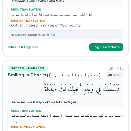
Allahumma inni as'aluka min fadlik.
URDU TRANSLATION:
اے اللہ! میں تجھ سے تیرے فضل کا سوال کرتا ہوں۔
ENGLISH TRANSLATION:
O Allah, indeed I ask You of Your bounty.
📖 Source: Sahih Muslim 713
Log Deed done
💡 Recite & Log Deed
ID: h16
HADEES • MANNERS
Smiling is Charity (مسکرا دینا صدقہ ہے)
🔊
Listen
تَبَسُّمُكَ فِي وَجْهِ أَخِيكَ لَكَ صَدَقَةٌ
Tabassumuka fi wajhi akhika laka sadaqah.
URDU TRANSLATION:
اپنے بھائی کے چہرے کے سامنے تمہارا مسکرا دینا تمہارے لیے صدقہ
ہے۔
ENGLISH TRANSLATION: