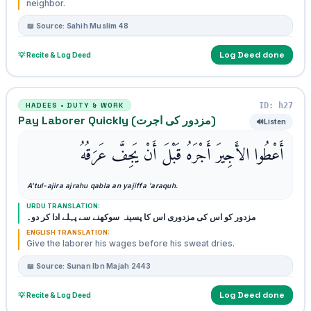
neighbor.
📖 Source: Sahih Muslim 48
Log Deed done
💡 Recite & Log Deed
ID: h27
HADEES • DUTY & WORK
Pay Laborer Quickly (مزدور کی اجرت)
🔊
Listen
أَعْطُوا الأَجِيرَ أَجْرَهُ قَبْلَ أَنْ يَجِفَّ عَرَقُهُ
A'tul-ajira ajrahu qabla an yajiffa 'araquh.
URDU TRANSLATION:
مزدور کو اس کی مزدوری اس کا پسینہ سوکھنے سے پہلے ادا کر دو۔
ENGLISH TRANSLATION:
Give the laborer his wages before his sweat dries.
📖 Source: Sunan Ibn Majah 2443
Log Deed done
💡 Recite & Log Deed