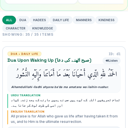
ALL
DUA
HADEES
DAILY LIFE
MANNERS
KINDNESS
CHARACTER
KNOWLEDGE
SHOWING: 35 / 35 ITEMS
ID: d1
DUA • DAILY LIFE
Dua Upon Waking Up (صبح اٹھنے کی دعا)
🔊
Listen
الحَمْدُ للهِ الّذِي أَحْيَانَا بَعْدَ مَا أَمَاتَنَا وَإِلَيْهِ النُّشُورُ
Alhamdulillahi-lladhi ahyana ba'da ma amatana wa ilaihin-nushur.
URDU TRANSLATION:
تمام تعریفیں اللہ کے لیے ہیں جس نے ہمیں مارنے کے بعد زندہ کیا،
اور اسی کی طرف لوٹ کر جانا ہے۔
ENGLISH TRANSLATION:
All praise is for Allah who gave us life after having taken it from
us, and to Him is the ultimate resurrection.