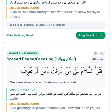
اللہ اس شخص پر رحم نہیں کرتا جو لوگوں پر رحم نہیں کرتا۔
ENGLISH TRANSLATION:
Allah will not show mercy to him who does not show mercy to
others.
📖 Source: Sahih al-Bukhari 7376, Muslim
Log Deed done
💡 Recite & Log Deed
ID: h24
HADEES • MANNERS
Spread Peace/Greeting (سلام پھیلانا)
🔊
Listen
تَقْرَأُ السَّلاَمَ عَلَى مَنْ عَرَفْتَ وَمَنْ لَمْ تَعْرِفْ
Taqra'us-salama 'ala man 'arafta wa man lam ta'rif.
URDU TRANSLATION:
تم ہر اس شخص کو سلام کرو جسے تم جانتے ہو اور اسے بھی جسے تم نہیں
جانتے۔
ENGLISH TRANSLATION:
Give greetings of peace to those you know and those you do