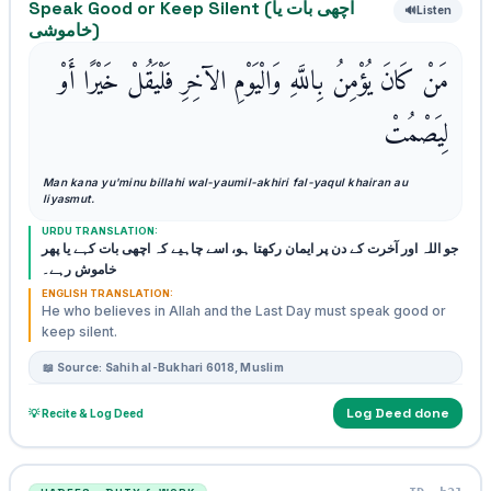
Speak Good or Keep Silent (اچھی بات یا
🔊
Listen
خاموشی)
مَنْ كَانَ يُؤْمِنُ بِاللَّهِ وَالْيَوْمِ الآخِرِ فَلْيَقُلْ خَيْرًا أَوْ
لِيَصْمُتْ
Man kana yu'minu billahi wal-yaumil-akhiri fal-yaqul khairan au
liyasmut.
URDU TRANSLATION:
جو اللہ اور آخرت کے دن پر ایمان رکھتا ہو، اسے چاہیے کہ اچھی بات کہے یا پھر
خاموش رہے۔
ENGLISH TRANSLATION:
He who believes in Allah and the Last Day must speak good or
keep silent.
📖 Source: Sahih al-Bukhari 6018, Muslim
Log Deed done
💡 Recite & Log Deed