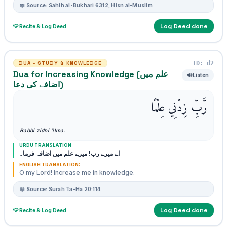
📖 Source: Sahih al-Bukhari 6312, Hisn al-Muslim
Log Deed done
💡 Recite & Log Deed
ID: d2
DUA • STUDY & KNOWLEDGE
Dua for Increasing Knowledge (علم میں
🔊
Listen
اضافے کی دعا)
رَّبِّ زِدْنِي عِلْمًا
Rabbi zidni 'ilma.
URDU TRANSLATION:
اے میرے رب! میرے علم میں اضافہ فرما۔
ENGLISH TRANSLATION:
O my Lord! Increase me in knowledge.
📖 Source: Surah Ta-Ha 20:114
Log Deed done
💡 Recite & Log Deed