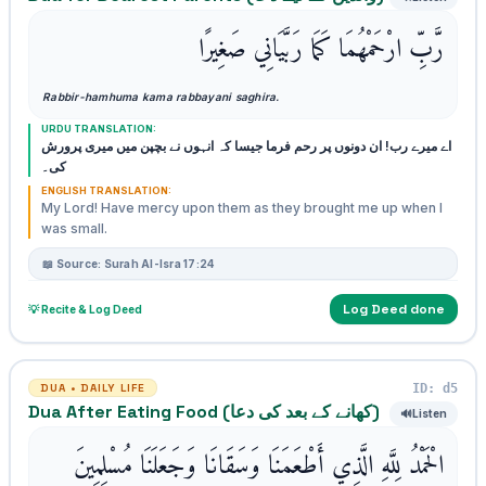
رَّبِّ ارْحَمْهُمَا كَمَا رَبَّيَانِي صَغِيرًا
Rabbir-hamhuma kama rabbayani saghira.
URDU TRANSLATION:
اے میرے رب! ان دونوں پر رحم فرما جیسا کہ انہوں نے بچپن میں میری پرورش
کی۔
ENGLISH TRANSLATION:
My Lord! Have mercy upon them as they brought me up when I
was small.
📖 Source: Surah Al-Isra 17:24
Log Deed done
💡 Recite & Log Deed
ID: d5
DUA • DAILY LIFE
Dua After Eating Food (کھانے کے بعد کی دعا)
🔊
Listen
الْحَمْدُ لِلَّهِ الَّذِي أَطْعَمَنَا وَسَقَانَا وَجَعَلَنَا مُسْلِمِينَ