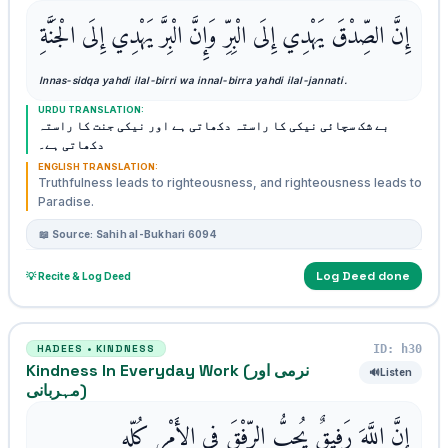
إِنَّ الصِّدْقَ يَهْدِي إِلَى الْبِرِّ وَإِنَّ الْبِرَّ يَهْدِي إِلَى الْجَنَّةِ
Innas-sidqa yahdi ilal-birri wa innal-birra yahdi ilal-jannati.
URDU TRANSLATION:
بے شک سچائی نیکی کا راستہ دکھاتی ہے اور نیکی جنت کا راستہ
دکھاتی ہے۔
ENGLISH TRANSLATION:
Truthfulness leads to righteousness, and righteousness leads to
Paradise.
📖 Source: Sahih al-Bukhari 6094
Log Deed done
💡 Recite & Log Deed
ID: h30
HADEES • KINDNESS
Kindness In Everyday Work (نرمی اور
🔊
Listen
مہربانی)
إِنَّ اللَّهَ رَفِيقٌ يُحِبُّ الرِّفْقَ فِي الأَمْرِ كُلِّهِ