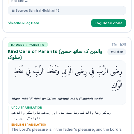
not know.
📖 Source: Sahih al-Bukhari 12
Log Deed done
💡 Recite & Log Deed
ID: h25
HADEES • PARENTS
Kind Care of Parents (والدین کے ساتھ حسن
🔊
Listen
سلوک)
رِضَى الرَّبِّ فِي رِضَى الْوَالِدِ وَسُخْطُ الرَّبِّ فِي سُخْطِ
الْوَالِدِ
Ridar-rabbi fi ridal-walidi wa sukhtul-rabbi fi sukhtil-walid.
URDU TRANSLATION:
رب کی رضا والد کی رضا میں ہے، اور رب کی ناراضگی والد کی
ناراضگی میں ہے۔
ENGLISH TRANSLATION:
The Lord's pleasure is in the father's pleasure, and the Lord's