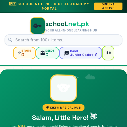
🇵🇰 SCHOOL.NET.PK - DIGITAL ACADEMY
OFFLINE
PORTAL
ACTIVE
school
.net.pk
🔑
YOUR ALL-IN-ONE LEARNING HUB
🔍
STARS
DEEDS
RANK
⭐
🕋
🎓
🔊
0
0
Junior Cadet 🏅
☁️
✨
🐨
🌟 KIKI'S MAGICAL HUB
👋
Salam, Little Hero!
I am
Kiki
, your magic coach! Solve educational quests below to