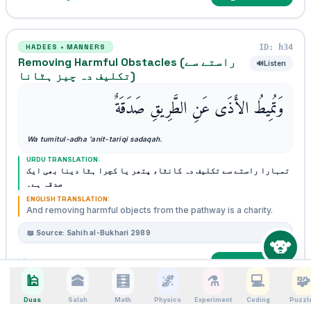
ID: h34
HADEES • MANNERS
Removing Harmful Obstacles (راستے سے
🔊
Listen
تکلیف دہ چیز ہٹانا)
وَتُمِيطُ الأَذَى عَنِ الطَّرِيقِ صَدَقَةٌ
Wa tumitul-adha 'anit-tariqi sadaqah.
URDU TRANSLATION:
تمہارا راستے سے تکلیف دہ کانٹا، پتھر یا کچرا ہٹا دینا بھی ایک
صدقہ ہے۔
ENGLISH TRANSLATION:
And removing harmful objects from the pathway is a charity.
🐨
📖 Source: Sahih al-Bukhari 2989
Log Deed done
💡 Recite & Log Deed
🕌
🕋
🧮
🌌
⚗️
💻
🧩
Duas
Salah
Math
Physics
Experiment
Coding
Puzzl