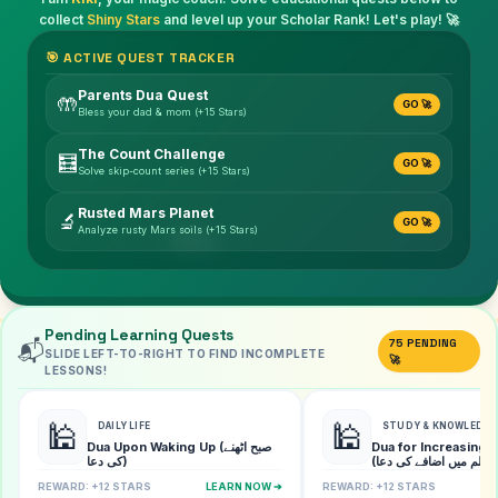
collect
Shiny Stars
and level up your Scholar Rank! Let's play! 🚀
🎯 ACTIVE QUEST TRACKER
Parents Dua Quest
🤲
GO 🚀
Bless your dad & mom (+15 Stars)
The Count Challenge
🧮
GO 🚀
Solve skip-count series (+15 Stars)
Rusted Mars Planet
☁️
🔬
GO 🚀
Analyze rusty Mars soils (+15 Stars)
Pending Learning Quests
75 PENDING
📬
SLIDE LEFT-TO-RIGHT TO FIND INCOMPLETE
🚀
LESSONS!
🕌
🕌
DAILY LIFE
STUDY & KNOWLEDGE
Dua Upon Waking Up (صبح اٹھنے
Dua for Increasing
(علم میں اضافے کی دعا)
کی دعا)
REWARD: +12 STARS
LEARN NOW ➔
REWARD: +12 STARS
L