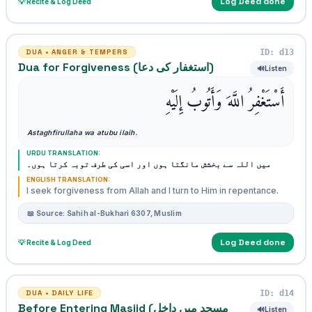
Log Deed done
💡 Recite & Log Deed
ID: d13
DUA • ANGER & TEMPERS
Dua for Forgiveness (استغفار کی دعا)
🔊
Listen
أَسْتَغْفِرُ اللَّهَ وَأَتُوبُ إِلَيْهِ
Astaghfirullaha wa atubu ilaih.
URDU TRANSLATION:
میں اللہ سے بخشش مانگتا ہوں اور اسی کی طرف توبہ کرتا ہوں۔
ENGLISH TRANSLATION:
I seek forgiveness from Allah and I turn to Him in repentance.
📖 Source: Sahih al-Bukhari 6307, Muslim
Log Deed done
💡 Recite & Log Deed
ID: d14
DUA • DAILY LIFE
Before Entering Masjid (مسجد میں داخل
🔊
Listen