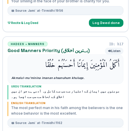
Your smiling in the face of your brother is charity for you.
📖 Source: Jami` at-Tirmidhi 1956
Log Deed done
💡 Recite & Log Deed
ID: h17
HADEES • MANNERS
Good Manners Priority (بہترین اخلاق)
🔊
Listen
أَكْمَلُ الْمُؤْمِنِينَ إِيمَانًا أَحْسَنُهُمْ خُلُقًا
Akmalul-mu'minina imanan ahsanuhum khuluqa.
URDU TRANSLATION:
مومنوں میں ایمان کے اعتبار سے سب سے کامل وہ آدمی ہے جو ان میں
اخلاق کے لحاظ سے سب سے اچھا ہو۔
ENGLISH TRANSLATION:
The most perfect man in his faith among the believers is the one
whose behavior is the most excellent.
📖 Source: Jami` at-Tirmidhi 1162