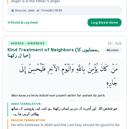
anger is in the father's anger.
📖 Source: Jami` at-Tirmidhi 1899
Log Deed done
💡 Recite & Log Deed
ID: h26
HADEES • KINDNESS
Kind Treatment of Neighbors (ہمسایوں کا
🔊
Listen
خیا ل رکھنا)
مَنْ كَانَ يُؤْمِنُ بِاللَّهِ وَالْيَوْمِ الآخِرِ فَلْيُحْسِنْ إِلَى
جَارِهِ
Man kana yu'minu billahi wal-yaumil-akhiri fal-yuhsin ila jarih.
URDU TRANSLATION:
جو شخص اللہ اور آخرت کے دن پر ایمان رکھتا ہو، اسے اپنے پڑوسی کے ساتھ
بھلائی کرنی چاہیے۔
ENGLISH TRANSLATION:
He who believes in Allah and the Last Day should do good to his