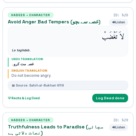
ID: h28
HADEES • CHARACTER
Avoid Anger Bad Tempers (غصے سے بچو)
🔊
Listen
لاَ تَغْضَبْ
La taghdab.
URDU TRANSLATION:
غصہ مت کرو۔
ENGLISH TRANSLATION:
Do not become angry.
📖 Source: Sahih al-Bukhari 6116
Log Deed done
💡 Recite & Log Deed
ID: h29
HADEES • CHARACTER
Truthfulness Leads to Paradise (سچائی
🔊
Listen
نجات دلاتی ہے)