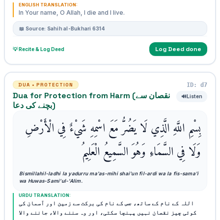
ENGLISH TRANSLATION:
In Your name, O Allah, I die and I live.
📖 Source: Sahih al-Bukhari 6314
Log Deed done
💡 Recite & Log Deed
ID: d7
DUA • PROTECTION
Dua for Protection from Harm (نقصان سے
🔊
Listen
بچنے کی دعا)
بِسْمِ اللَّهِ الَّذِي لَا يَضُرُّ مَعَ اسْمِهِ شَيْءٌ فِي الْأَرْضِ
وَلَا فِي السَّمَاءِ وَهُوَ السَّمِيعُ الْعَلِيمُ
Bismillahil-ladhi la yadurru ma'as-mihi shai'un fil-ardi wa la fis-sama'i
wa Huwas-Sami'ul-'Alim.
URDU TRANSLATION:
اللہ کے نام کے ساتھ، جس کے نام کی برکت سے زمین اور آسمان کی
کوئی چیز نقصان نہیں پہنچا سکتی، اور وہ سننے والا، جاننے والا