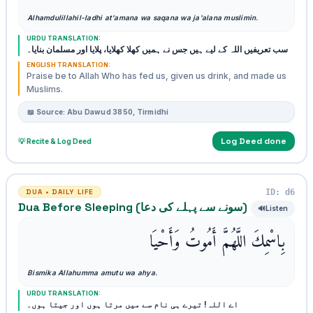
Alhamdulillahil-ladhi at'amana wa saqana wa ja'alana muslimin.
URDU TRANSLATION:
سب تعریفیں اللہ کے لیے ہیں جس نے ہمیں کھلا کھلایا، پلایا اور مسلمان بنایا۔
ENGLISH TRANSLATION:
Praise be to Allah Who has fed us, given us drink, and made us
Muslims.
📖 Source: Abu Dawud 3850, Tirmidhi
Log Deed done
💡 Recite & Log Deed
ID: d6
DUA • DAILY LIFE
Dua Before Sleeping (سونے سے پہلے کی دعا)
🔊
Listen
بِاسْمِكَ اللَّهُمَّ أَمُوتُ وَأَحْيَا
Bismika Allahumma amutu wa ahya.
URDU TRANSLATION:
اے اللہ! تیرے ہی نام سے میں مرتا ہوں اور جیتا ہوں۔