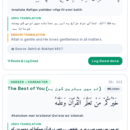
Innallaha Rafiqun yuhibbur-rifqa fil-amri kullih.
URDU TRANSLATION:
بے شک اللہ تعالی نرم مزاج ہے اور ہر معاملے میں نرمی کو پسند
فرماتا ہے۔
ENGLISH TRANSLATION:
Allah is gentle and He loves gentleness in all matters.
📖 Source: Sahih al-Bukhari 6927
Log Deed done
💡 Recite & Log Deed
ID: h31
HADEES • CHARACTER
The Best of You (تم میں بہترین کون ہے)
🔊
Listen
خَيْرُكُمْ مَنْ تَعَلَّمَ الْقُرْآنَ وَعَلَّمَهُ
Khairukum man ta'allamal-Qur'ana wa 'allamah.
URDU TRANSLATION:
تم میں سے سب سے بہتر وہ شخص ہے جس نے قرآن سیکھا اور دوسروں کو